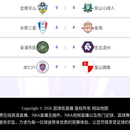
0
:
0
忠南牙山
安山小绿人
0
:
0
水原三星
金海
0
:
0
金浦市民
忠北清州
0
:
0
龙仁FC
釜山偶像
Copyright © 2026 逛球街直播 版权所有
网站地图
免费在线高清直播、NBA直播无插件、NBA视频直播以及热门足球、篮球
的服务宗旨，力求为每一位球迷带来优质的观赛体验，让您尽情享受足球的